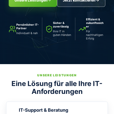
Unsere Leistungen
Jetzt kontaktieren
Effizient &
Sicher &
zukunftssich
Persönlicher IT-
zuverlässig
er
Partner
Ihre IT in
Für
Individuell & nah
guten Händen
nachhaltigen
Erfolg
UNSERE LEISTUNGEN
Eine Lösung für alle Ihre IT-
Anforderungen
IT-Support & Beratung